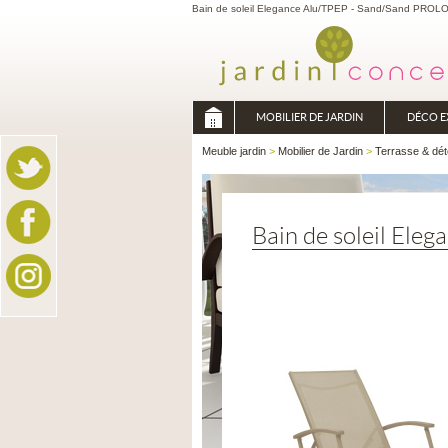
Bain de soleil Elegance Alu/TPEP - Sand/Sand PROLOIS
MOBILIER DE JARDIN
DÉCO E
Meuble jardin
>
Mobilier de Jardin
>
Terrasse & dét
Bain de soleil Ele