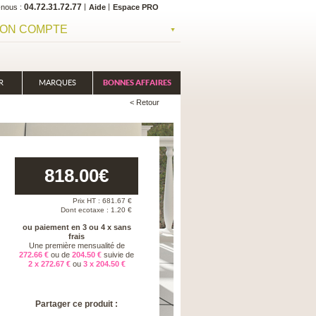
04.72.31.72.77
-nous
Aide
Espace PRO
ON COMPTE
R
MARQUES
BONNES AFFAIRES
< Retour
818.00
€
Prix HT :
681.67
€
Dont ecotaxe : 1.20 €
ou paiement en 3 ou 4 x sans
frais
Une première mensualité de
272.66 €
ou de
204.50 €
suivie de
2 x 272.67 €
ou
3 x 204.50 €
Partager ce produit :