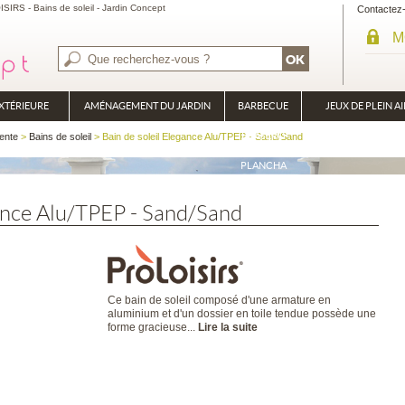
IRS - Bains de soleil - Jardin Concept
Contactez
M
XTÉRIEURE
AMÉNAGEMENT DU JARDIN
BARBECUE
JEUX DE PLEIN AI
BRASÉRO
ente
>
Bains de soleil
> Bain de soleil Elegance Alu/TPEP - Sand/Sand
PLANCHA
gance Alu/TPEP - Sand/Sand
Ce bain de soleil composé d'une armature en
aluminium et d'un dossier en toile tendue possède une
forme gracieuse...
Lire la suite