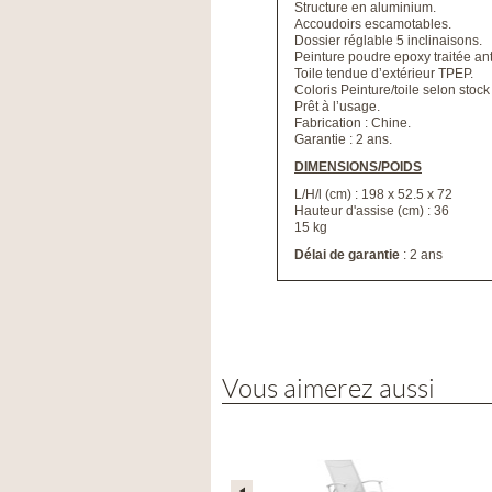
Structure en aluminium.
Accoudoirs escamotables.
Dossier réglable 5 inclinaisons.
Peinture poudre epoxy traitée ant
Toile tendue d’extérieur TPEP.
Coloris Peinture/toile selon stoc
Prêt à l’usage.
Fabrication : Chine.
Garantie : 2 ans.
DIMENSIONS/POIDS
L/H/l (cm) : 198 x 52.5 x 72
Hauteur d'assise (cm) : 36
15 kg
Délai de garantie
: 2 ans
Vous aimerez aussi