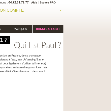
04.72.31.72.77
-nous
Aide
Espace PRO
ON COMPTE
R
MARQUES
BONNES AFFAIRES
Qui Est Paul ?
lection en France, de sa conception
sistant à l'eau, aux UV ainsi qu'à une
peut également s'utiliser à l'intérieur)
temporaines au fauteuil ergonomique mais
es d'été s'éternisant tard dans la nuit.