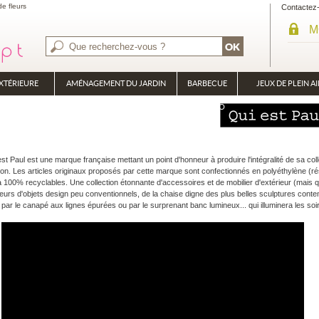
de fleurs
Contactez
M
XTÉRIEURE
AMÉNAGEMENT DU JARDIN
BARBECUE
JEUX DE PLEIN AI
BRASÉRO
PLANCHA
 Paul est une marque française mettant un point d'honneur à produire l'intégralité de sa col
ation. Les articles originaux proposés par cette marque sont confectionnés en polyéthylène (ré
100% recyclables. Une collection étonnante d'accessoires et de mobilier d'extérieur (mais qui 
teurs d'objets design peu conventionnels, de la chaise digne des plus belles sculptures con
 par le canapé aux lignes épurées ou par le surprenant banc lumineux... qui illuminera les soiré