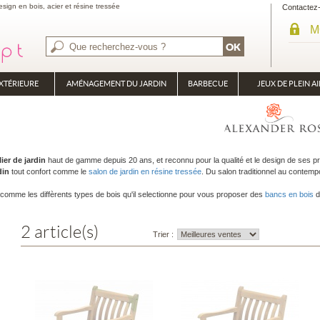
sign en bois, acier et résine tressée
Contactez
M
XTÉRIEURE
AMÉNAGEMENT DU JARDIN
BARBECUE
JEUX DE PLEIN AI
BRASÉRO
PLANCHA
ier de jardin
haut de gamme depuis 20 ans, et reconnu pour la qualité et le design de ses 
din
tout confort comme le
salon de jardin en résine tressée
. Du salon traditionnel au contemp
é, comme les diffèrents types de bois qu'il selectionne pour vous proposer des
bancs en bois
d
2 article(s)
Trier :