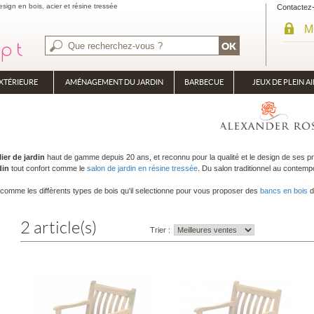
sign en bois, acier et résine tressée
Contactez
M
XTÉRIEURE
AMÉNAGEMENT DU JARDIN
BARBECUE
JEUX DE PLEIN AI
BRASÉRO
PLANCHA
ier de jardin
haut de gamme depuis 20 ans, et reconnu pour la qualité et le design de ses 
din
tout confort comme le
salon de jardin en résine tressée
. Du salon traditionnel au contemp
é, comme les diffèrents types de bois qu'il selectionne pour vous proposer des
bancs en bois
d
2 article(s)
Trier :