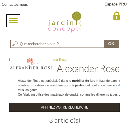
Espace PRO
Contactez-nous
Meuble jardin
> Marque : Alexander Rose
Alexander Rose
Alexander Rose est spécialisé dans le
mobilier de jardin
haut de gamme depuis 
nombreux modèles de
meubles pour le jardin
tout confort comme le
salon de 
tous les goûts.
Ce fabricant utilise des matériaux de qualité, comme les diffèrents types de boi
AFFINEZ VOTRE RECHERCHE
3 article(s)