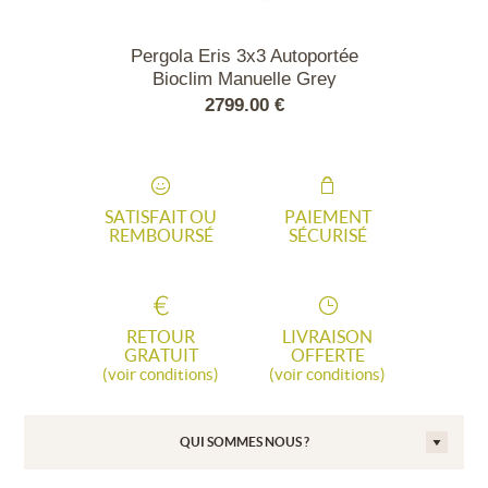
NNELLE 3X4
Pergola Eris 3x3 Autoportée
Tonnelle Bioc
 AUTONOME
Bioclim Manuelle Grey
4x4 Mo
 BLANC
Lames blanches
.00 €
2799.00 €
4299
SATISFAIT OU
PAIEMENT
REMBOURSÉ
SÉCURISÉ
RETOUR
LIVRAISON
GRATUIT
OFFERTE
(voir conditions)
(voir conditions)
QUI SOMMES NOUS ?