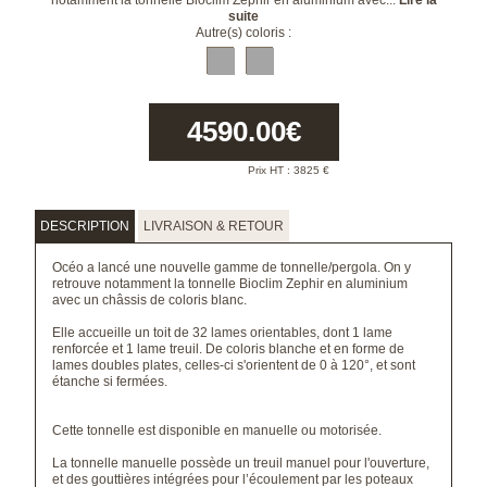
notamment la tonnelle Bioclim Zephir en aluminium avec...
Lire la
suite
Autre(s) coloris :
4590.00
€
Prix HT :
3825
€
DESCRIPTION
LIVRAISON & RETOUR
Océo a lancé une nouvelle gamme de tonnelle/pergola. On y
retrouve notamment la tonnelle Bioclim Zephir en aluminium
avec un châssis de coloris blanc.
Elle accueille un toit de 32 lames orientables, dont 1 lame
renforcée et 1 lame treuil. De coloris blanche et en forme de
lames doubles plates, celles-ci s'orientent de 0 à 120°, et sont
étanche si fermées.
Cette tonnelle est disponible en manuelle ou motorisée.
La tonnelle manuelle possède un treuil manuel pour l'ouverture,
et des gouttières intégrées pour l’écoulement par les poteaux