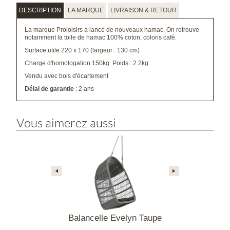
DESCRIPTION
LA MARQUE
LIVRAISON & RETOUR
La marque Proloisirs a lancé de nouveaux hamac. On retrouve
notamment la toile de hamac 100% coton, coloris café.
Surface utile 220 x 170 (largeur : 130 cm)
Charge d'homologation 150kg. Poids : 2.2kg.
Vendu avec bois d'écartement
Délai de garantie
: 2 ans
Vous aimerez aussi
e Cool-là
Balancelle Evelyn Taupe
Chaise H
Sonri