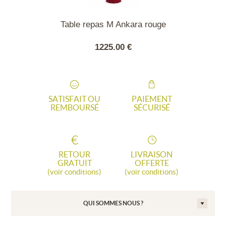
carrée Hégoa
Table repas M Ankara rouge
Table Bras
ise
Fusion RON
110 - CORT
00 €
1225.00 €
3847
SATISFAIT OU
PAIEMENT
REMBOURSÉ
SÉCURISÉ
RETOUR
LIVRAISON
GRATUIT
OFFERTE
(voir conditions)
(voir conditions)
QUI SOMMES NOUS ?