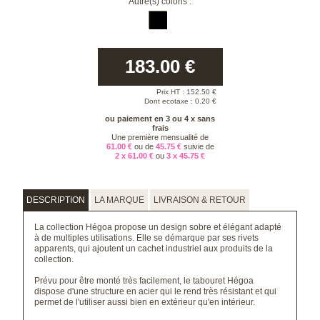
Autre(s) coloris :
183.00
€
Prix HT :
152.50
€
Dont ecotaxe : 0.20 €
ou paiement en 3 ou 4 x sans
frais
Une première mensualité de
61.00 €
ou de
45.75 €
suivie de
2 x 61.00 €
ou
3 x 45.75 €
DESCRIPTION
LA MARQUE
LIVRAISON & RETOUR
La collection Hégoa propose un design sobre et élégant adapté
à de multiples utilisations. Elle se démarque par ses rivets
apparents, qui ajoutent un cachet industriel aux produits de la
collection.
Prévu pour être monté très facilement, le tabouret Hégoa
dispose d'une structure en acier qui le rend très résistant et qui
permet de l'utiliser aussi bien en extérieur qu'en intérieur.