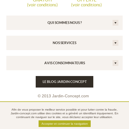
(voir conditions)
(voir conditions)
QUI SOMMES NOUS ?
NOS SERVICES
AVIS CONSOMMATEURS
LE BLOG JARDIN CONCEPT
© 2013 Jardin-Concept.com
Conditions Générales de Vente
Afin de vous proposer le meilleur service possible et pour lutter contre la fraude,
Mentions légales
Jardin-concept.com utilise des
cookies
et a généré un identifiant équipement. En
continuant de naviguer sur le site, vous déclarez accepter leur utilisation.
Politique de confidentialité
Accepter et continuer la navigation