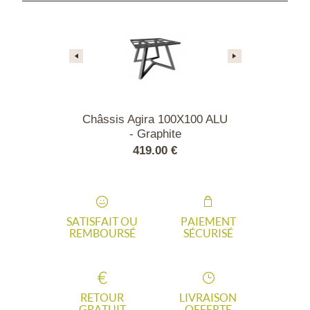
a 100X100 ALU
Châssis Agira 100X100 ALU
Châssis Eol
lanc
- Graphite
ALU - 
00 €
419.00 €
489
SATISFAIT OU
PAIEMENT
REMBOURSÉ
SÉCURISÉ
RETOUR
LIVRAISON
GRATUIT
OFFERTE