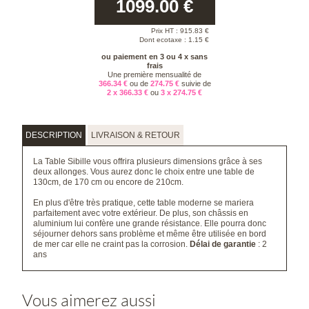
1099.00
€
Prix HT :
915.83
€
Dont ecotaxe : 1.15 €
ou paiement en 3 ou 4 x sans
frais
Une première mensualité de
366.34 €
ou de
274.75 €
suivie de
2 x 366.33 €
ou
3 x 274.75 €
DESCRIPTION
LIVRAISON & RETOUR
La Table Sibille vous offrira plusieurs dimensions grâce à ses
deux allonges. Vous aurez donc le choix entre une table de
130cm, de 170 cm ou encore de 210cm.
En plus d'être très pratique, cette table moderne se mariera
parfaitement avec votre extérieur. De plus, son châssis en
aluminium lui confère une grande résistance. Elle pourra donc
séjourner dehors sans problème et même être utilisée en bord
de mer car elle ne craint pas la corrosion.
Délai de garantie
: 2
ans
Vous aimerez aussi