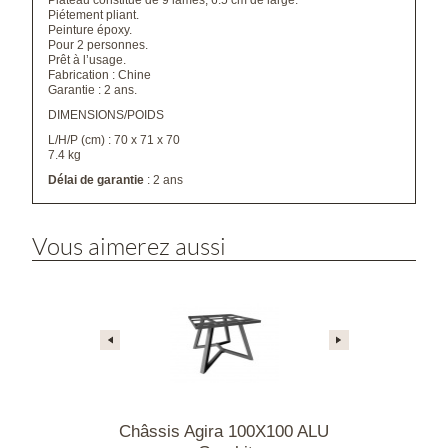
Plateau constitué de 9 lames, 6.5 cm de large.
Piétement pliant.
Peinture époxy.
Pour 2 personnes.
Prêt à l’usage.
Fabrication : Chine
Garantie : 2 ans.
DIMENSIONS/POIDS
L/H/P (cm) : 70 x 71 x 70
7.4 kg
Délai de garantie
: 2 ans
Vous aimerez aussi
a 100X100 ALU
Châssis Agira 100X100 ALU
Châssis Eol