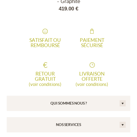
lanc
- Graphite
ALU - 
00 €
419.00 €
489
SATISFAIT OU
PAIEMENT
REMBOURSÉ
SÉCURISÉ
RETOUR
LIVRAISON
GRATUIT
OFFERTE
(voir conditions)
(voir conditions)
QUI SOMMES NOUS ?
NOS SERVICES