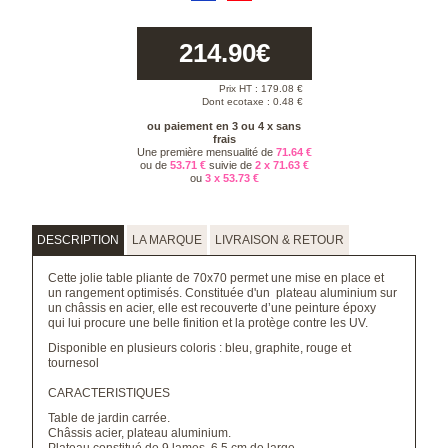
214.90
€
Prix HT :
179.08
€
Dont ecotaxe : 0.48 €
ou paiement en 3 ou 4 x sans
frais
Une première mensualité de
71.64 €
ou de
53.71 €
suivie de
2 x 71.63 €
ou
3 x 53.73 €
DESCRIPTION
LA MARQUE
LIVRAISON & RETOUR
Cette jolie table pliante de 70x70 permet une mise en place et
un rangement optimisés. Constituée d'un plateau aluminium sur
un châssis en acier, elle est recouverte d’une peinture époxy
qui lui procure une belle finition et la protège contre les UV.
Disponible en plusieurs coloris : bleu, graphite, rouge et
tournesol
CARACTERISTIQUES
Table de jardin carrée.
Châssis acier, plateau aluminium.