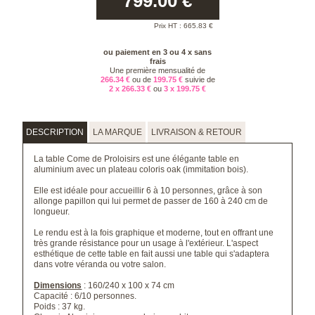
799.00
€
Prix HT :
665.83
€
ou paiement en 3 ou 4 x sans
frais
Une première mensualité de
266.34 €
ou de
199.75 €
suivie de
2 x 266.33 €
ou
3 x 199.75 €
DESCRIPTION
LA MARQUE
LIVRAISON & RETOUR
La table Come de Proloisirs est une élégante table en
aluminium avec un plateau coloris oak (immitation bois).
Elle est idéale pour accueillir 6 à 10 personnes, grâce à son
allonge papillon qui lui permet de passer de 160 à 240 cm de
longueur.
Le rendu est à la fois graphique et moderne, tout en offrant une
très grande résistance pour un usage à l'extérieur. L'aspect
esthétique de cette table en fait aussi une table qui s'adaptera
dans votre véranda ou votre salon.
Dimensions
: 160/240 x 100 x 74 cm
Capacité : 6/10 personnes.
Poids : 37 kg.