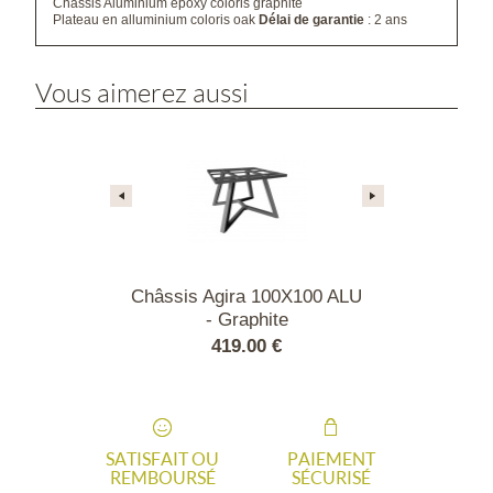
Chassis Aluminium epoxy coloris graphite
Plateau en alluminium coloris oak
Délai de garantie
: 2 ans
Vous aimerez aussi
a 100X100 ALU
Châssis Agira 100X100 ALU
Châssis Eol
lanc
- Graphite
ALU - 
00 €
419.00 €
489
SATISFAIT OU
PAIEMENT
REMBOURSÉ
SÉCURISÉ