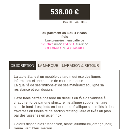
538.00
€
Prix HT :
448.33
€
ou paiement en 3 ou 4 x sans
frais
Une première mensualité de
179.34 €
ou de
134.50 €
suivie de
2 x 179.33 €
ou
3 x 134.50 €
DESCRIPTION
LA MARQUE
LIVRAISON & RETOUR
La table Star est un meuble de jardin qui ose des lignes
informelles et une palette de couleur intense.
La qualité de ses finitions et de ses matériaux souligne sa
résistance et son design.
Cette table carrée possède un dessus en tôle galvanisée à
chaud renforcé par une structure métallique supplémentaire
sous le bord. Les pieds en tubulaire métallique sont reliés à des
traverses en tubulaire de section rectangulaire et fixés au plan
par des visseries en acier inox.
Coloris disponibles : fer ancien, blanc, aluminium, orange, noir,
rouge, vert, bleu, marron.