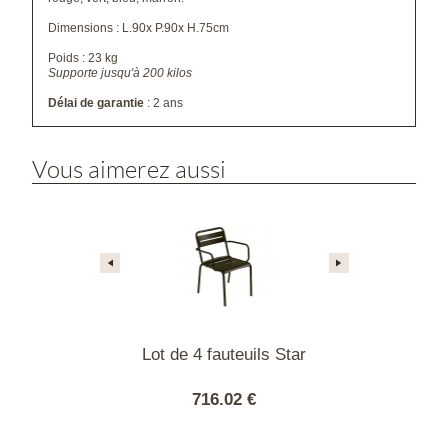
Dimensions : L.90x P.90x H.75cm
Poids : 23 kg
Supporte jusqu'à 200 kilos
Délai de garantie
: 2 ans
Vous aimerez aussi
haises Star
Lot de 4 fauteuils Star
Table Bras
Fusion RON
110 - CORT
00 €
716.02 €
3847