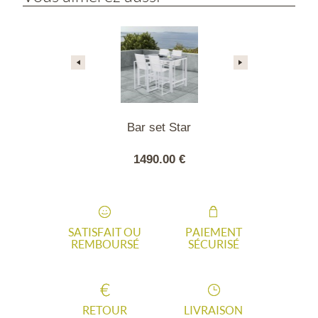
no en résine
Bar set Star
Châssis Agir
e ronde
- B
.00 €
1490.00 €
419
SATISFAIT OU
PAIEMENT
REMBOURSÉ
SÉCURISÉ
RETOUR
LIVRAISON