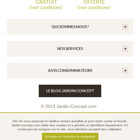
GRATUIT
OFFERTE
(voir conditions)
(voir conditions)
QUI SOMMES NOUS ?
NOS SERVICES
AVIS CONSOMMATEURS
LE BLOG JARDIN CONCEPT
© 2013 Jardin-Concept.com
Conditions Générales de Vente
Afin de vous proposer le meilleur service possible et pour lutter contre la fraude,
Mentions légales
Jardin-concept.com utilise des
cookies
et a généré un identifiant équipement. En
continuant de naviguer sur le site, vous déclarez accepter leur utilisation.
Politique de confidentialité
Accepter et continuer la navigation