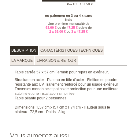
Prix HT :
157.50
€
ou paiement en 3 ou 4 x sans
frais
Une première mensualité de
63.00 €
ou de
47.25 €
suivie de
2 x 63.00 €
ou
3 x 47.25 €
DESCRIPTION
CARACTÉRISTIQUES TECHNIQUES
LA MARQUE
LIVRAISON & RETOUR
Table carrée 57 x 57 cm Fermob pour repas en extérieur,
Structure en acier - Plateau en tôle d'acier - Finition en poudre
résistante aux UV Traitement renforcé pour un usage extérieur
Traverses monobloc et patins de protection pour une meilleure
stabilité et une installation simplifiée
Table pliante pour 2 personnes.
Dimensions : L57 cm x l57 cm x H74 cm - Hauteur sous le
plateau : 72,5 cm - Poids : 8 kg
Vous aimerez aussi