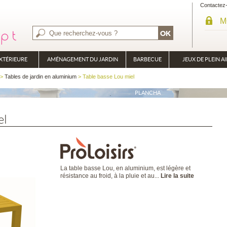
Contactez
M
XTÉRIEURE
AMÉNAGEMENT DU JARDIN
BARBECUE
JEUX DE PLEIN AI
BRASÉRO
>
Tables de jardin en aluminium
> Table basse Lou miel
PLANCHA
el
La table basse Lou, en aluminium, est légère et
résistance au froid, à la pluie et au...
Lire la suite