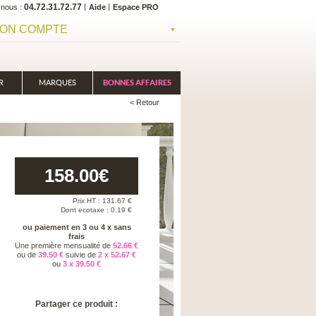
04.72.31.72.77
-nous
Aide
Espace PRO
ON COMPTE
R
MARQUES
BONNES AFFAIRES
< Retour
158.00
€
Prix HT :
131.67
€
Dont ecotaxe : 0.19 €
ou paiement en 3 ou 4 x sans
frais
Une première mensualité de
52.66 €
ou de
39.50 €
suivie de
2 x 52.67 €
ou
3 x 39.50 €
Partager ce produit :