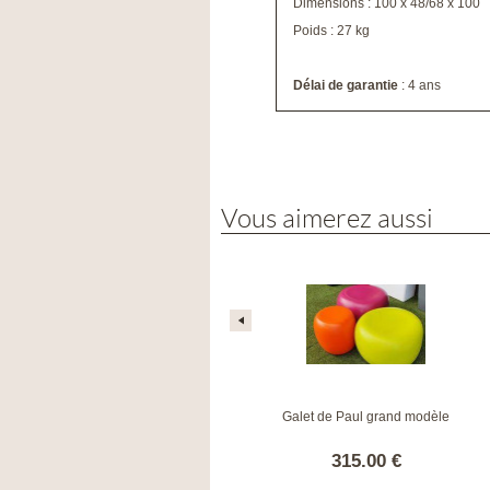
Dimensions : 100 x 48/68 x 100
Poids : 27 kg
Délai de garantie
: 4 ans
Vous aimerez aussi
Banc LE MARSEILLE AVEC
Galet de Paul grand modèle
COUSSINS - GREY
259.00 €
315.00 €