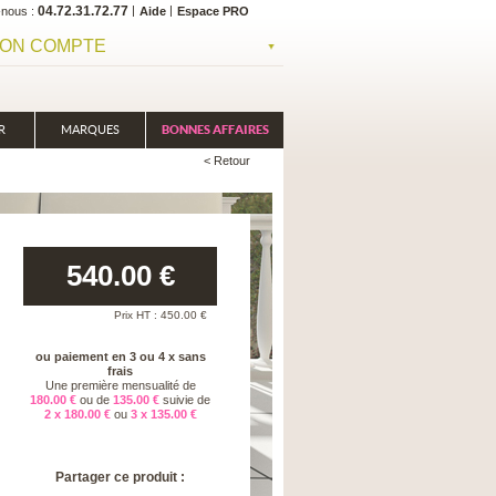
04.72.31.72.77
-nous
Aide
Espace PRO
ON COMPTE
R
MARQUES
BONNES AFFAIRES
< Retour
540.00
€
Prix HT :
450.00
€
ou paiement en 3 ou 4 x sans
frais
Une première mensualité de
180.00 €
ou de
135.00 €
suivie de
2 x 180.00 €
ou
3 x 135.00 €
Partager ce produit :