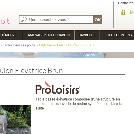
Contactez
M
XTÉRIEURE
AMÉNAGEMENT DU JARDIN
BARBECUE
JEUX DE PLEIN AI
BRASÉRO
>
Tables basses / poufs
> Table basse Lila/Toulon Élévatrice Brun
PLANCHA
oulon Élévatrice Brun
Table basse élévatrice composée d'une structure en
aluminium recouverte de résine synthétique,...
Lire la
suite