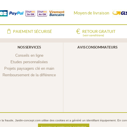
Moyen de livraison
PAIEMENT SÉCURISÉ
RETOUR GRATUIT
(voir conditions)
NOS SERVICES
AVIS CONSOMMATEURS
Conseils en ligne
Etudes personnalisées
Projets paysagers clé en main
Remboursement de la différence
re la fraude, Jardin-concept.com utilise des
cookies
et a généré un identifiant équipement. En conti
Jardin-Concept.com
Conditions Générales de Vente
Mentions légales
Politique de confide
Accepter et continuer la navigation