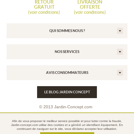
RETOUR
LIVRAISON
GRATUIT
OFFERTE
(voir conditions)
(voir conditions)
QUI SOMMES NOUS ?
NOS SERVICES
AVIS CONSOMMATEURS
LE BLOG JARDIN CONCEPT
© 2013 Jardin-Concept.com
Conditions Générales de Vente
Afin de vous proposer le meilleur service possible et pour lutter contre la fraude,
Mentions légales
Jardin-concept.com utilise des
cookies
et a généré un identifiant équipement. En
continuant de naviguer sur le site, vous déclarez accepter leur utilisation.
Politique de confidentialité