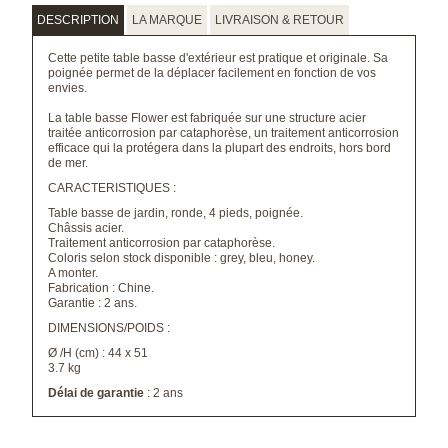
DESCRIPTION
LA MARQUE
LIVRAISON & RETOUR
Cette petite table basse d'extérieur est pratique et originale. Sa
poignée permet de la déplacer facilement en fonction de vos
envies.
La table basse Flower est fabriquée sur une structure acier
traitée anticorrosion par cataphorèse, un traitement anticorrosion
efficace qui la protégera dans la plupart des endroits, hors bord
de mer.
CARACTERISTIQUES :
Table basse de jardin, ronde, 4 pieds, poignée.
Châssis acier.
Traitement anticorrosion par cataphorèse.
Coloris selon stock disponible : grey, bleu, honey.
A monter.
Fabrication : Chine.
Garantie : 2 ans.
DIMENSIONS/POIDS :
Ø /H (cm) : 44 x 51
3.7 kg
Délai de garantie
: 2 ans