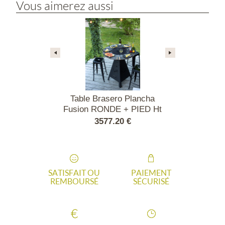
Vous aimerez aussi
ero Plancha
Table Brasero Plancha
Table Bras
E + PIED Ht
Fusion RONDE + PIED Ht
Fusion RON
EN ou EPOXY
40 - CORTEN ou EPOXY
80 - CORT
.80 €
3577.20 €
3847
SATISFAIT OU
PAIEMENT
REMBOURSÉ
SÉCURISÉ