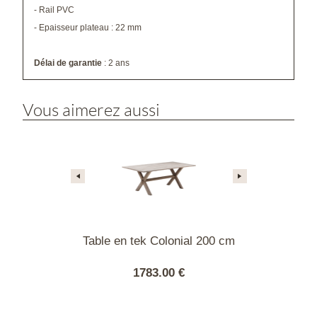
- Rail PVC
- Epaisseur plateau : 22 mm
Délai de garantie
: 2 ans
Vous aimerez aussi
olonial 160 cm
Table en tek Colonial 200 cm
Table exten
.00 €
1783.00 €
2823