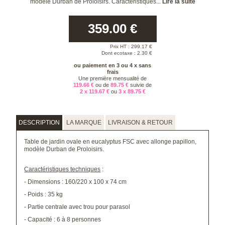
modèle Durban de Proloisirs. Caractéristiques...
Lire la suite
359.00
€
Prix HT :
299.17
€
Dont ecotaxe : 2.30 €
ou paiement en 3 ou 4 x sans
frais
Une première mensualité de
119.66 €
ou de
89.75 €
suivie de
2 x 119.67 €
ou
3 x 89.75 €
DESCRIPTION
LA MARQUE
LIVRAISON & RETOUR
Table de jardin ovale en eucalyptus FSC avec allonge papillon,
modèle Durban de Proloisirs.
Caractéristiques techniques
:
- Dimensions : 160/220 x 100 x 74 cm
- Poids : 35 kg
- Partie centrale avec trou pour parasol
- Capacité : 6 à 8 personnes