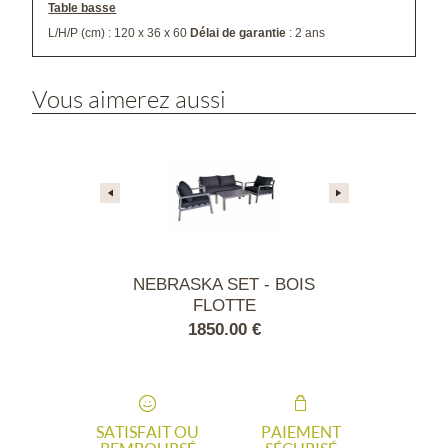
Table basse
L/H/P (cm) : 120 x 36 x 60
Délai de garantie
: 2 ans
Vous aimerez aussi
Moss ALU +
NEBRASKA SET - BOIS
Salon co
unbrella -
FLOTTE
hite
.00 €
1850.00 €
5109
SATISFAIT OU
PAIEMENT