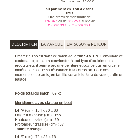
Dont ecotaxe : 16.00 €
ou paiement en 3 ou 4 x sans
frais
Une première mensualité de
776.34 €
ou de
582.25 €
suivie de
2 x 776.33 €
ou
3 x 582.25 €
DESCRIPTION
LA MARQUE
LIVRAISON & RETOUR
Profitez du soleil dans ce salon de jardin
STATEN
. Conviviale et
confortable, ce salon conviendra à tout type d'extérieur les
produits étant peint avec une peinture epoxy ce qui renforce le
matériel ainsi que sa résistance à la corrosion. Pour des
moments entre amis, en famille cet article ferra de votre jardin un
palace.
Poids total du salon :
69 kg
Méridienne avec plateau en
bout
L/H/P (cm) : 184 x 70 x 88
Largeur d’assise (cm) : 155
Hauteur d’assise (cm) : 39
Profondeur d'assise (cm) : 57
Tablette d’angle
L/H/P (cm) : 78 x 38 x 78