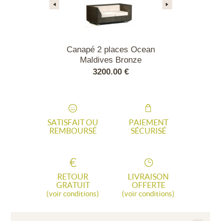
 lead/flanelle
Canapé 2 places Ocean
Canapé 2 pla
Maldives Bronze
avec c
00 €
3200.00 €
3200
SATISFAIT OU
PAIEMENT
REMBOURSÉ
SÉCURISÉ
RETOUR
LIVRAISON
GRATUIT
OFFERTE
(voir conditions)
(voir conditions)