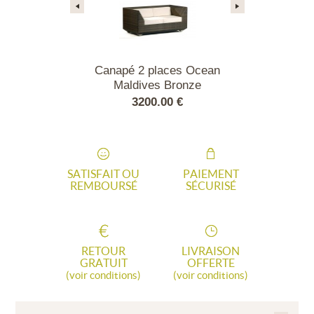
 lead/flanelle
Canapé 2 places Ocean
Canapé 2 pla
Maldives Bronze
avec c
00 €
3200.00 €
3200
SATISFAIT OU
PAIEMENT
REMBOURSÉ
SÉCURISÉ
RETOUR
LIVRAISON
GRATUIT
OFFERTE
(voir conditions)
(voir conditions)