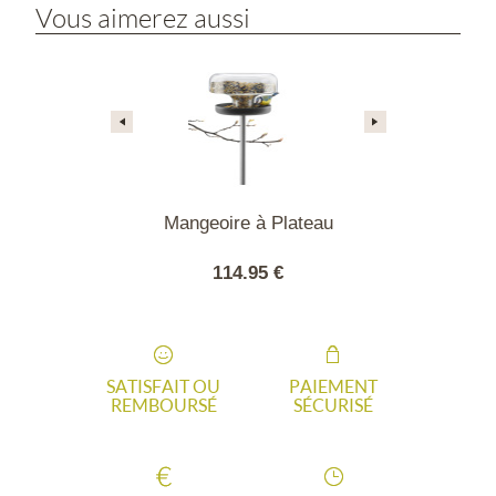
Vous aimerez aussi
à Suspendre
Mangeoire à Plateau
Mangeoire Bi
90 €
114.95 €
39.
SATISFAIT OU
PAIEMENT
REMBOURSÉ
SÉCURISÉ