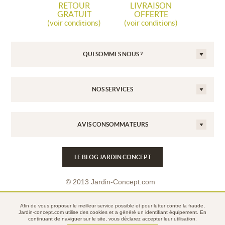
RETOUR
LIVRAISON
GRATUIT
OFFERTE
(voir conditions)
(voir conditions)
QUI SOMMES NOUS ?
NOS SERVICES
AVIS CONSOMMATEURS
LE BLOG JARDIN CONCEPT
© 2013 Jardin-Concept.com
Conditions Générales de Vente
Afin de vous proposer le meilleur service possible et pour lutter contre la fraude,
Mentions légales
Jardin-concept.com utilise des
cookies
et a généré un identifiant équipement. En
continuant de naviguer sur le site, vous déclarez accepter leur utilisation.
Politique de confidentialité