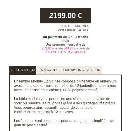
2199.00
€
Prix HT :
1832.50
€
Dont ecotaxe : 11.45 €
ou paiement en 3 ou 4 x sans
frais
Une première mensualité de
733.00 €
ou de
549.75 €
suivie de
2 x 733.00 €
ou
3 x 549.75 €
DESCRIPTION
LA MARQUE
LIVRAISON & RETOUR
Ensemble Modulo 12 Noir se compose d'une table en aluminium
avec un plateau en verre trempé et de 12 fauteuils en aluminium
avec une assise en textilène (100 % polyester tressé).
La table modulo vous permet en une simple manipulation de
sortir ou remettre les rallonges grâce à des guidages très précis.
Vous pourrez ainsi accueillir autour de votre table
comfortablement jusqu'à 12 convives.
Les fauteuils sont empilables pour un rangement simplifié et un
gain de place assuré.