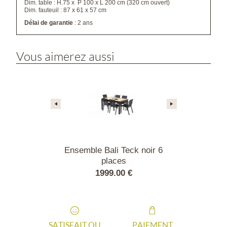
Dim. table : H.75 x P 100 x L 200 cm (320 cm ouvert)
Dim. fauteuil : 87 x 61 x 57 cm
Délai de garantie
: 2 ans
Vous aimerez aussi
t Star
Ensemble Bali Teck noir 6
Ensemble Bl
places
Verre N
.00 €
1999.00 €
2599
SATISFAIT OU
PAIEMENT