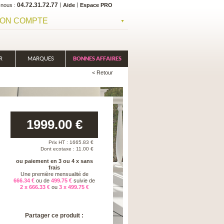
04.72.31.72.77
-nous
Aide
Espace PRO
ON COMPTE
R
MARQUES
BONNES AFFAIRES
< Retour
1999.00
€
Prix HT :
1665.83
€
Dont ecotaxe : 11.00 €
ou paiement en 3 ou 4 x sans
frais
Une première mensualité de
666.34 €
ou de
499.75 €
suivie de
2 x 666.33 €
ou
3 x 499.75 €
Partager ce produit :