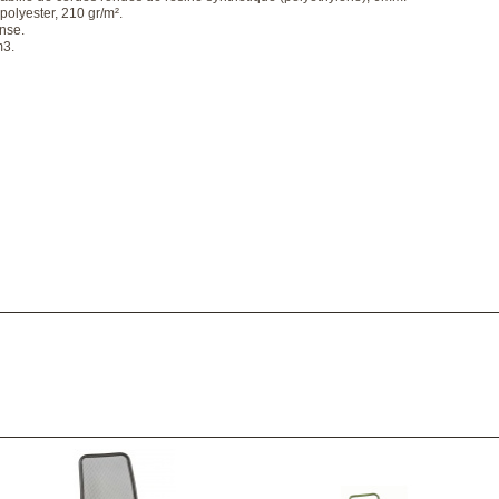
 polyester, 210 gr/m².
nse.
m3.