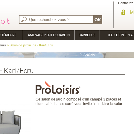
Contactez
M
XTÉRIEURE
AMÉNAGEMENT DU JARDIN
BARBECUE
JEUX DE PLEIN AI
BRASÉRO
euils
> Salon de jardin Iris - Kari/Ecru
PLANCHA
 - Kari/Ecru
Ce salon de jardin composé d'un canapé 3 places et
d'une table basse carré vous invite à la...
Lire la suite