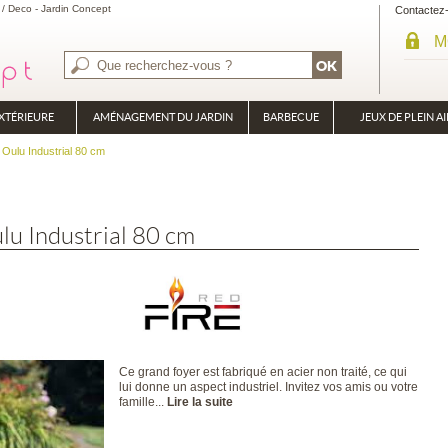
r / Deco - Jardin Concept
Contactez
M
XTÉRIEURE
AMÉNAGEMENT DU JARDIN
BARBECUE
JEUX DE PLEIN AI
BRASÉRO
 Oulu Industrial 80 cm
PLANCHA
lu Industrial 80 cm
Ce grand foyer est fabriqué en acier non traité, ce qui
lui donne un aspect industriel. Invitez vos amis ou votre
famille...
Lire la suite