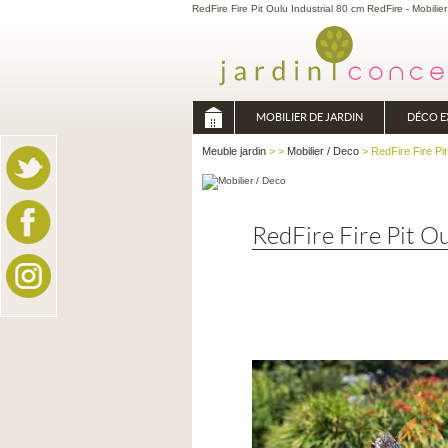
RedFire Fire Pit Oulu Industrial 80 cm RedFire - Mobilie
MOBILIER DE JARDIN
DÉCO E
Meuble jardin
>
>
Mobilier / Deco
> RedFire Fire Pit
RedFire Fire Pit Ou