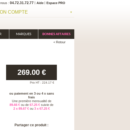
04.72.31.72.77
-nous
Aide
Espace PRO
ON COMPTE
R
MARQUES
BONNES AFFAIRES
< Retour
269.00
€
Prix HT :
224.17
€
ou paiement en 3 ou 4 x sans
frais
Une première mensualité de
89.66 €
ou de
67.25 €
suivie de
2 x 89.67 €
ou
3 x 67.25 €
Partager ce produit :