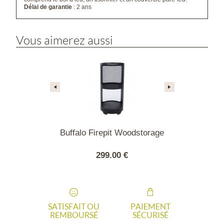
Délai de garantie
: 2 ans
Vous aimerez aussi
O FUEGO
Buffalo Firepit Woodstorage
ONCE E
00 €
299.00 €
5148
SATISFAIT OU
PAIEMENT
REMBOURSÉ
SÉCURISÉ