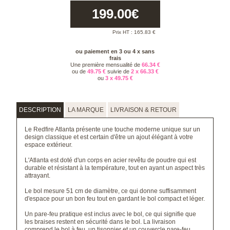
199.00
€
Prix HT :
165.83
€
ou paiement en 3 ou 4 x sans
frais
Une première mensualité de
66.34 €
ou de
49.75 €
suivie de
2 x 66.33 €
ou
3 x 49.75 €
DESCRIPTION
LA MARQUE
LIVRAISON & RETOUR
Le Redfire Atlanta présente une touche moderne unique sur un
design classique et est certain d'être un ajout élégant à votre
espace extérieur.
L'Atlanta est doté d'un corps en acier revêtu de poudre qui est
durable et résistant à la température, tout en ayant un aspect très
attrayant.
Le bol mesure 51 cm de diamètre, ce qui donne suffisamment
d'espace pour un bon feu tout en gardant le bol compact et léger.
Un pare-feu pratique est inclus avec le bol, ce qui signifie que
les braises restent en sécurité dans le bol. La livraison
comprend le bol à feu, un tisonnier et un couvercle pare-feu.