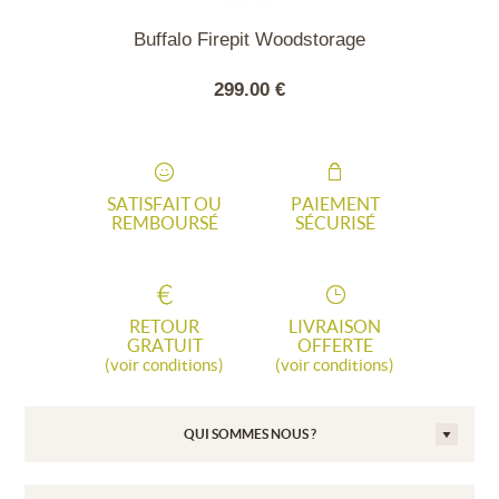
O FUEGO
Buffalo Firepit Woodstorage
ONCE E
00 €
299.00 €
5148
SATISFAIT OU
PAIEMENT
REMBOURSÉ
SÉCURISÉ
RETOUR
LIVRAISON
GRATUIT
OFFERTE
(voir conditions)
(voir conditions)
QUI SOMMES NOUS ?