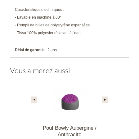
Caractéristiques techniques :
- Lavable en machine à 60°
- Rempli de billes de polystyrène expansées
- Tissu 100% polyester résistant à l'eau
Délai de garantie
: 2 ans
Vous aimerez aussi
-pieds Snooze
Pouf Bowly Aubergine /
Pouf Chilly 
anc
Anthracite