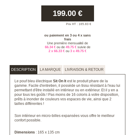
199.00
€
Prix HT :
165.83
€
ou paiement en 3 ou 4 x sans
frais
Une première mensualité de
66.34 €
ou de
49.75 €
suivie de
2 x 66.33 €
ou
3 x 49.75 €
DESCRIPTION
LA MARQUE
LIVRAISON & RETOUR
Le pouf bleu électrique
Sit On It
est le produit phare de la
gamme. Facile d'entretien, il possède un tissu résistant à l'eau lui
permettant d'être installé en intérieur ou en extérieur. Et il y en a
pour tous les goûts ! Pas moins de 16 coloris à votre disposition,
prêts à inonder de couleurs vos espaces de vie, ainsi que 2
tailles différentes !
Son intérieur en micro-billes expansées vous offre le meilleur
confort possible.
Dimensions
: 165 x 135 cm