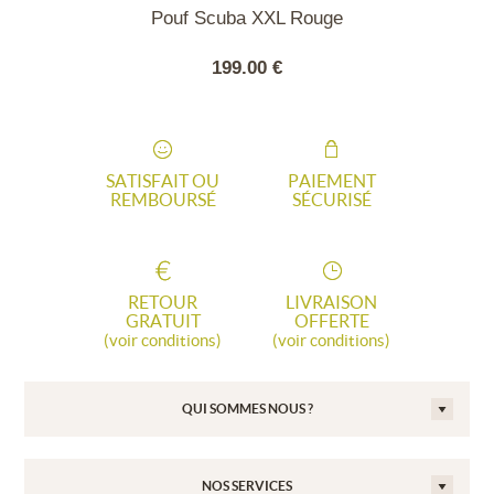
ginal Orange
Pouf Scuba XXL Rouge
Pouf / Repos
bl
00 €
199.00 €
99.
SATISFAIT OU
PAIEMENT
REMBOURSÉ
SÉCURISÉ
RETOUR
LIVRAISON
GRATUIT
OFFERTE
(voir conditions)
(voir conditions)
QUI SOMMES NOUS ?
NOS SERVICES