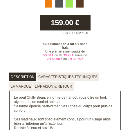
159.00
€
Prix HT :
132.50
€
ou paiement en 3 ou 4 x sans
frais
Une première mensualité de
53.00 €
ou de
39.75 €
suivie de
2 x 53.00 €
ou
3 x 39.75 €
DESCRIPTION
CARACTÉRISTIQUES TECHNIQUES
LA MARQUE
LIVRAISON & RETOUR
Le pouf Chilly Bean, en forme de haricot, vous offre un look
atypique et un confort optimal.
Sa forme épouse parfaitement les lignes du corps pour plus de
confort.
Ses matériaux sont spécialement concus pour un usage aussi
bien à l'intérieur qu'à l'extérieur.
Resiste à l'eau et aux UV.