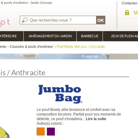
 & poufs d'extérieur - Jardin Concept
Contactez
M
XTÉRIEURE
AMÉNAGEMENT DU JARDIN
BARBECUE
JEUX DE PLEIN AI
BRASÉRO
ente
>
Coussins & poufs d'extérieur
> Pouf Bowly Vert anis / Anthracite
PLANCHA
is / Anthracite
Le pouf Bowly allie tendance et confort avec sa
composition bicolore. Parfait pour vos moments de
détente, ce pouf s'installera...
Lire la suite
Autre(s) coloris :