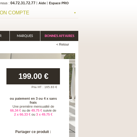
04.72.31.72.77
-nous
Aide
Espace PRO
ON COMPTE
R
MARQUES
BONNES AFFAIRES
< Retour
199.00
€
Prix HT :
165.83
€
ou paiement en 3 ou 4 x sans
frais
Une première mensualité de
66.34 €
ou de
49.75 €
suivie de
2 x 66.33 €
ou
3 x 49.75 €
Partager ce produit :