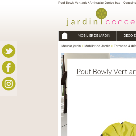
Pouf Bowly Vert anis / Anthracite Jumbo bag - Coussins
MOBILIER DE JARDIN
DÉCO E
Meuble jardin
>
Mobilier de Jardin
>
Terrasse & dét
Pouf Bowly Vert an