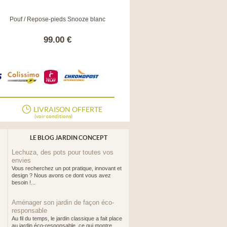
Pouf / Repose-pieds Snooze blanc
Pouf Bowly Aubergine / Anthracite
99.00 €
199.00 €
LIVRAISON OFFERTE
(voir conditions)
LE BLOG JARDIN CONCEPT
Lechuza, des pots pour toutes vos
envies
Vous recherchez un pot pratique, innovant et
design ? Nous avons ce dont vous avez
besoin !...
Aménager son jardin de façon éco-
responsable
Au fil du temps, le jardin classique a fait place
au jardin éco-responsable, ce qui montre