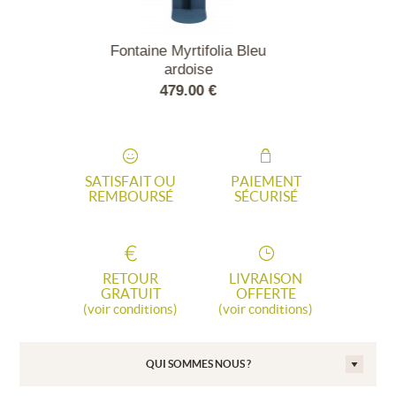
taine Myrtifolia Bleu
Grande vasque pour
ardoise
fontaine Myrtifolia Tons
Gris/Bleus
479.00 €
129.00 €
SATISFAIT OU
PAIEMENT
REMBOURSÉ
SÉCURISÉ
RETOUR
LIVRAISON
GRATUIT
OFFERTE
(voir conditions)
(voir conditions)
QUI SOMMES NOUS ?