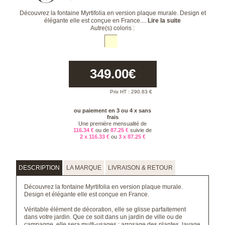
Découvrez la fontaine Myrtifolia en version plaque murale. Design et
élégante elle est conçue en France....
Lire la suite
Autre(s) coloris :
349.00
€
Prix HT :
290.83
€
ou paiement en 3 ou 4 x sans
frais
Une première mensualité de
116.34 €
ou de
87.25 €
suivie de
2 x 116.33 €
ou
3 x 87.25 €
DESCRIPTION
LA MARQUE
LIVRAISON & RETOUR
Découvrez la fontaine Myrtifolia en version plaque murale.
Design et élégante elle est conçue en France.
Véritable élément de décoration, elle se glisse parfaitement
dans votre jardin. Que ce soit dans un jardin de ville ou de
campagne, elle sera multi-usages : arrosage des plantes, lavage