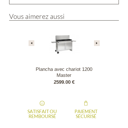
Vous aimerez aussi
 chariot 1000
Plancha avec chariot 1200
Plancha ave
ter
Master
Ma
.00 €
2599.00 €
1449
SATISFAIT OU
PAIEMENT
REMBOURSÉ
SÉCURISÉ