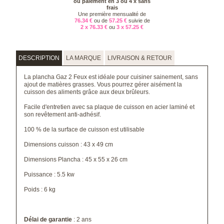
ou paiement en 3 ou 4 x sans
frais
Une première mensualité de
76.34 €
ou de
57.25 €
suivie de
2 x 76.33 €
ou
3 x 57.25 €
DESCRIPTION
LA MARQUE
LIVRAISON & RETOUR
La plancha Gaz 2 Feux est idéale pour cuisiner sainement, sans
ajout de matières grasses. Vous pourrez gérer aisément la
cuisson des aliments grâce aux deux brûleurs.
Facile d'entretien avec sa plaque de cuisson en acier laminé et
son revêtement anti-adhésif.
100 % de la surface de cuisson est utilisable
Dimensions cuisson : 43 x 49 cm
Dimensions Plancha : 45 x 55 x 26 cm
Puissance : 5.5 kw
Poids : 6 kg
Délai de garantie
: 2 ans