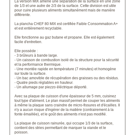
La version MIX amène une séparation de la surface en une zone
de 1/3 et une autre de 2/3 de la surface. Cette division est utile
pour cuire plusieurs aliments simultanément mais de manière
différente.
La plancha CHEF 80 MIX est certifiée Faible
Consommation A+
et est entièrement
recyclable.
Elle fonctionne au gaz butane et propane
.
Elle est également
facile d'entretien.
Elle possède :
- 3 brûleurs à bande large.
- Un c
aisson de combustion isolé de la structure pour la sécurité
et la performance thermique.
- Une montée rapide en température (7 minutes) et homogène
sur toute la surface.
- Un b
ac amovible de récupération des graisses ou des résidus.
- Quatre pieds réglables en hauteur.
- Un allumage par piezzo éléctrique déporté.
Avec sa plaque de cuisson d'une épaisseur de 5 mm, cuisinez
tout type d'aliment. Le plan massif permet de couper les aliments
à même la plaque sans craindre de micro-fissures et d'écailles. Il
n'y a aucun risque d'ingérer de la matière (contrairement à la
fonte émaillée), et le goût des aliments n'est pas modifié.
La plaque de cuisson rainurée, qui occupe 1/3 de la surface,
contient des stries permettant de marquer la viande et le
poisson.