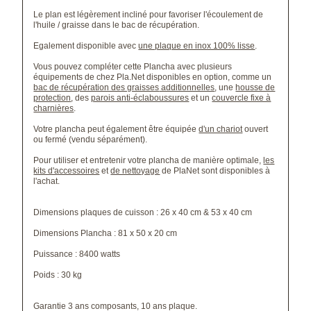
Le plan est légèrement incliné pour favoriser l'écoulement de
l'huile / graisse dans le bac de récupération.
Egalement disponible avec
une plaque en inox 100% lisse
.
Vous pouvez compléter cette Plancha avec plusieurs
équipements de chez Pla.Net disponibles en option, comme un
bac de récupération des graisses
additionnelles
, une
housse de
protection
, des
parois anti-éclaboussures
et un
couvercle fixe à
charnières
.
Votre plancha peut également être équipée
d'un chariot
ouvert
ou
fermé
(vendu séparément).
Pour utiliser et entretenir votre plancha de manière optimale,
les
kits d'accessoires
et
de nettoyage
de PlaNet sont disponibles à
l'achat.
Dimensions plaques de cuisson : 26 x 40 cm & 53 x 40 cm
Dimensions Plancha : 81 x 50 x 20 cm
Puissance : 8400 watts
Poids : 30 kg
Garantie 3 ans composants, 10 ans plaque.