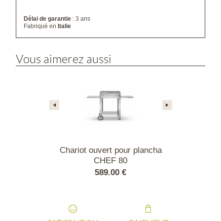
Délai de garantie
: 3 ans
Fabriqué en
Italie
Vous aimerez aussi
otection pour
Chariot ouvert pour plancha
Plancha CHE
s Planet
CHEF 80
li
00 €
589.00 €
1295