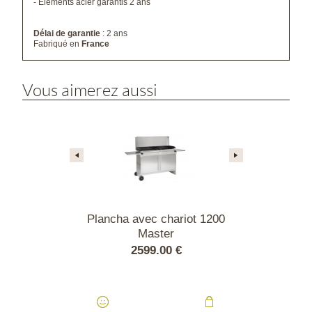
- Elements acier garantis 2 ans
Délai de garantie
: 2 ans
Fabriqué en
France
Vous aimerez aussi
 chariot 1000
Plancha avec chariot 1200
Plancha ave
ter
Master
Ma
.00 €
2599.00 €
1449