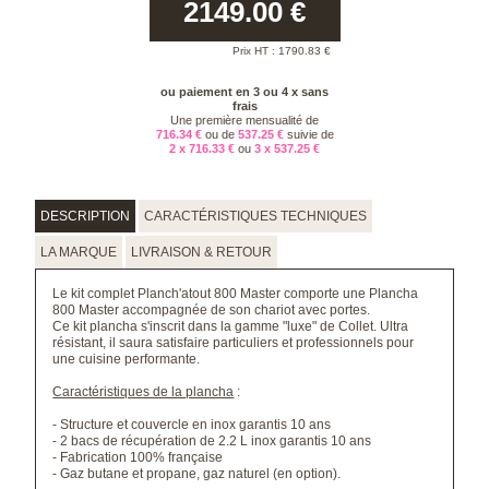
2149.00
€
Prix HT :
1790.83
€
ou paiement en 3 ou 4 x sans
frais
Une première mensualité de
716.34 €
ou de
537.25 €
suivie de
2 x 716.33 €
ou
3 x 537.25 €
DESCRIPTION
CARACTÉRISTIQUES TECHNIQUES
LA MARQUE
LIVRAISON & RETOUR
Le kit complet Planch'atout 800 Master comporte une Plancha
800 Master accompagnée de son chariot avec portes.
Ce kit plancha s'inscrit dans la gamme "luxe" de Collet. Ultra
résistant, il saura satisfaire particuliers et professionnels pour
une cuisine performante.
Caractéristiques de la plancha
:
- Structure et couvercle en inox garantis 10 ans
- 2 bacs de récupération de 2.2 L inox garantis 10 ans
- Fabrication 100% française
- Gaz butane et propane, gaz naturel (en option).