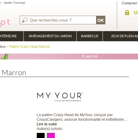
 - Jardin Concept
Contactez
M
XTÉRIEURE
AMÉNAGEMENT DU JARDIN
BARBECUE
JEUX DE PLEIN AI
BRASÉRO
déco
> Patère Crazy Head Marron
PLANCHA
d Marron
La patère Crazy Head de MyYour, conçue par
CrousCalogero, associe fonctionnalité et esthétisme....
Lire la suite
Autre(s) coloris :