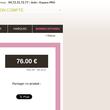
04.72.31.72.77
-nous
Aide
Espace PRO
ON COMPTE
R
MARQUES
BONNES AFFAIRES
< Retour
76.00
€
Prix HT :
63.33
€
Partager ce produit :