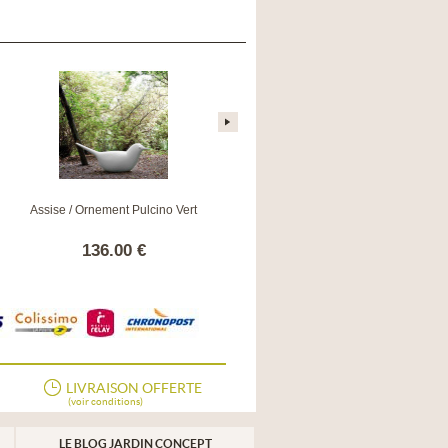
Assise / Ornement Pulcino Vert
Cheminée au bioéthanol Column
blanche
136.00 €
1079.00 €
LIVRAISON OFFERTE
(voir conditions)
LE BLOG JARDIN CONCEPT