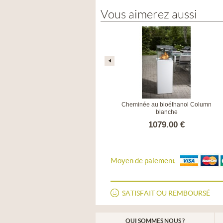
Vous aimerez aussi
Assise / Ornement Pulcino Vert
Cheminée au bioéthanol Column
blanche
136.00 €
1079.00 €
Moyen de paiement
SATISFAIT OU REMBOURSÉ
QUI SOMMES NOUS ?