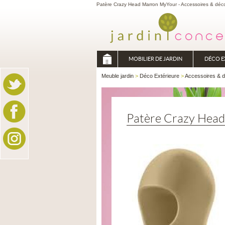
Patère Crazy Head Marron MyYour - Accessoires & déco
MOBILIER DE JARDIN
DÉCO E
Meuble jardin
>
Déco Extérieure
>
Accessoires & 
Patère Crazy Hea