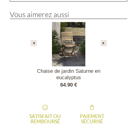
Vous aimerez aussi
 Jato blanche
Chaise de jardin Saturne en
Chaise empil
eucalyptus
90 €
64.90 €
290
SATISFAIT OU
PAIEMENT
REMBOURSÉ
SÉCURISÉ