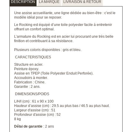
DESCRIPTION
LA MARQUE
LIVRAISON & RETOUR
Une assise accueillante, une ligne dédiée au
bien-être
: c’est le
modèle idéal pour se reposer.
Le Rocking est équipé d’une
toile polyester facile à entretenir
offrant
un confort optimal.
L’armature du Rocking est en acier l
ui procurant une très belle
finition et contribuant à sa résistance.
Plusieurs coloris disponibles : gris et bleu.
CARACTERISTIQUES
Structure en acier.
Peinture époxy.
Assise en TPEP (Toile Polyester Enduit Perforée).
Accoudoirs à monter.
Fabrication : Chine.
Garantie : 2 ans.
DIMENSIONS/POIDS
L/H/l (cm) : 61 x 90 x 100
Hauteur d’assise (cm) : 29.5 au plus bas / 46.5 au plus haut.
Largeur d'assise (cm) : 51
Profondeur d'assise (cm) : 52
8 kg
Délai de garantie
: 2 ans