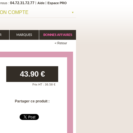
04.72.31.72.77
-nous
Aide
Espace PRO
ON COMPTE
R
MARQUES
BONNES AFFAIRES
< Retour
43.90
€
Prix HT :
36.58
€
Partager ce produit :