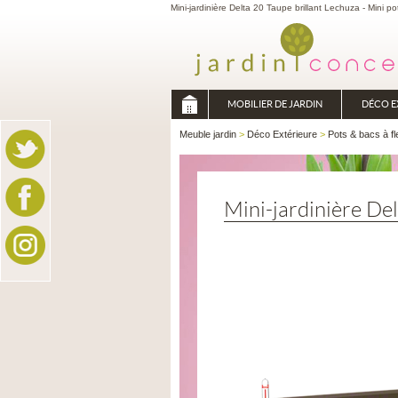
Mini-jardinière Delta 20 Taupe brillant Lechuza - Mini po
MOBILIER DE JARDIN
DÉCO E
Meuble jardin
>
Déco Extérieure
>
Pots & bacs à fl
Mini-jardinière Del