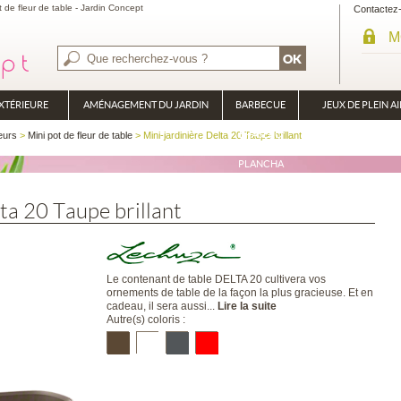
t de fleur de table - Jardin Concept
Contactez
M
XTÉRIEURE
AMÉNAGEMENT DU JARDIN
BARBECUE
JEUX DE PLEIN AI
BRASÉRO
eurs
>
Mini pot de fleur de table
> Mini-jardinière Delta 20 Taupe brillant
PLANCHA
ta 20 Taupe brillant
Le contenant de table DELTA 20 cultivera vos
ornements de table de la façon la plus gracieuse. Et en
cadeau, il sera aussi...
Lire la suite
Autre(s) coloris :