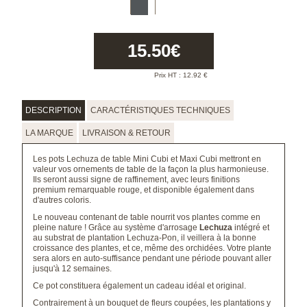
15.50
€
Prix HT :
12.92
€
DESCRIPTION
CARACTÉRISTIQUES TECHNIQUES
LA MARQUE
LIVRAISON & RETOUR
Les pots Lechuza de table Mini Cubi et Maxi Cubi mettront en
valeur vos ornements de table de la façon la plus harmonieuse.
Ils seront aussi signe de raffinement, avec leurs finitions
premium remarquable rouge, et disponible également dans
d'autres coloris.
Le nouveau contenant de table nourrit vos plantes comme en
pleine nature ! Grâce au système d'arrosage
Lechuza
intégré et
au substrat de plantation Lechuza-Pon, il veillera à la bonne
croissance des plantes, et ce, même des orchidées. Votre plante
sera alors en auto-suffisance pendant une période pouvant aller
jusqu'à 12 semaines.
Ce pot constituera également un cadeau idéal et original.
Contrairement à un bouquet de fleurs coupées, les plantations y