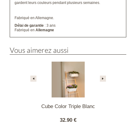
gardent leurs couleurs pendant plusieurs semaines.
Fabriqué en Allemagne.
Délai de garantie
: 3 ans
Fabriqué en
Allemagne
Vous aimerez aussi
 Green Wall
Cube Color Triple Blanc
Cube Gloss
olor blanc
Home Kit 
99 €
32.90 €
104