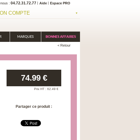
04.72.31.72.77
-nous
Aide
Espace PRO
ON COMPTE
R
MARQUES
BONNES AFFAIRES
< Retour
74.99
€
Prix HT :
62.49
€
Partager ce produit :