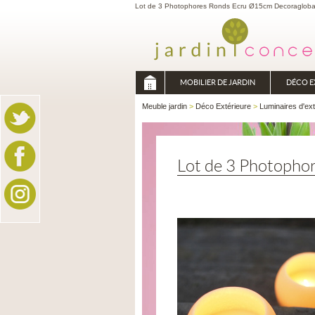
Lot de 3 Photophores Ronds Ecru Ø15cm Decoragloba - 
MOBILIER DE JARDIN
DÉCO E
Meuble jardin
>
Déco Extérieure
>
Luminaires d'ext
Lot de 3 Photopho