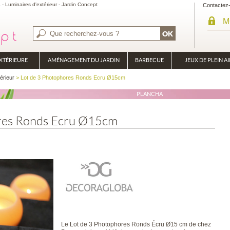
Luminaires d'extérieur - Jardin Concept
Contactez
M
XTÉRIEURE
AMÉNAGEMENT DU JARDIN
BARBECUE
JEUX DE PLEIN AI
BRASÉRO
érieur
> Lot de 3 Photophores Ronds Ecru Ø15cm
PLANCHA
res Ronds Ecru Ø15cm
Le Lot de 3 Photophores Ronds Écru Ø15 cm de chez