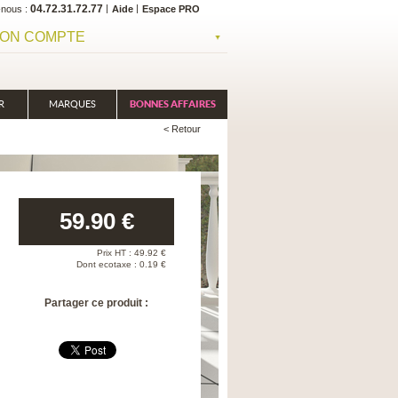
04.72.31.72.77
-nous
Aide
Espace PRO
ON COMPTE
R
MARQUES
BONNES AFFAIRES
< Retour
59.90
€
Prix HT :
49.92
€
Dont ecotaxe : 0.19 €
Partager ce produit :