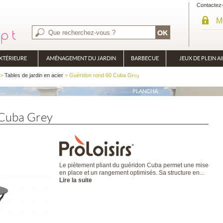
Contactez
M
XTÉRIEURE
AMÉNAGEMENT DU JARDIN
BARBECUE
JEUX DE PLEIN AI
BRASÉRO
>
Tables de jardin en acier
> Guéridon rond 60 Cuba Grey
PLANCHA
 Cuba Grey
Le piétement pliant du guéridon Cuba permet une mise
en place et un rangement optimisés. Sa structure en...
Lire la suite