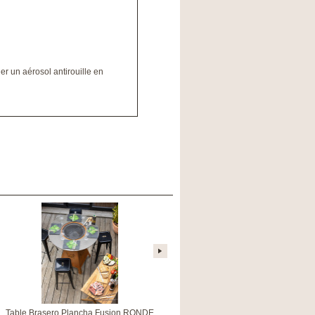
er un aérosol antirouille en
Table Brasero Plancha Fusion RONDE
Table Brasero Plancha Fusion RONDE