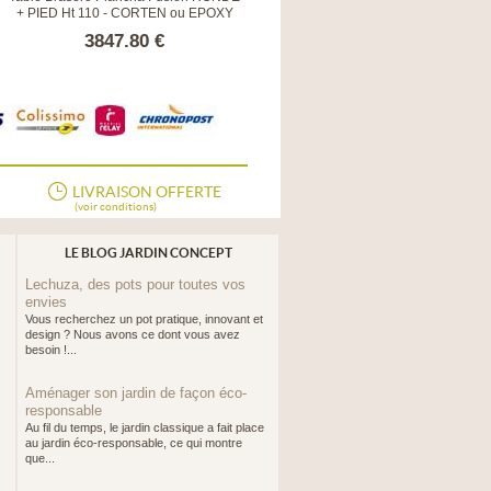
+ PIED Ht 110 - CORTEN ou EPOXY
+ PIED Ht 40 - CORTEN ou EPOXY
3847.80 €
3577.20 €
LIVRAISON OFFERTE
(voir conditions)
LE BLOG JARDIN CONCEPT
Lechuza, des pots pour toutes vos
envies
Vous recherchez un pot pratique, innovant et
design ? Nous avons ce dont vous avez
besoin !...
Aménager son jardin de façon éco-
responsable
Au fil du temps, le jardin classique a fait place
au jardin éco-responsable, ce qui montre
que...