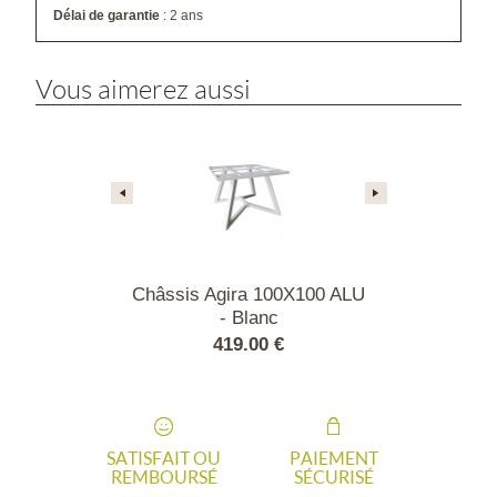
Délai de garantie
: 2 ans
Vous aimerez aussi
obe 120 gris
Châssis Agira 100X100 ALU
Châssis Agir
- Blanc
- Gr
00 €
419.00 €
419
SATISFAIT OU
PAIEMENT
REMBOURSÉ
SÉCURISÉ