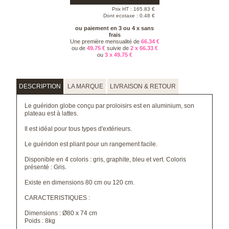
Prix HT :
165.83
€
Dont ecotaxe : 0.48 €
ou paiement en 3 ou 4 x sans
frais
Une première mensualité de
66.34 €
ou de
49.75 €
suivie de
2 x 66.33 €
ou
3 x 49.75 €
DESCRIPTION
LA MARQUE
LIVRAISON & RETOUR
Le guéridon globe conçu par proloisirs est en aluminium, son
plateau est à lattes.
Il est idéal pour tous types d'extérieurs.
Le guéridon est pliant pour un rangement facile.
Disponible en 4 coloris : gris, graphite, bleu et vert. Coloris
présenté : Gris.
Existe en dimensions 80 cm ou 120 cm.
CARACTERISTIQUES :
Dimensions : Ø80 x 74 cm
Poids : 8kg