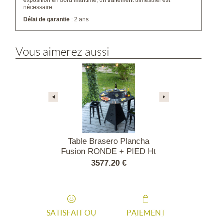
exposition en bord maritime, un traitement trimestriel est
nécessaire.
Délai de garantie
: 2 ans
Vous aimerez aussi
ero Plancha
Table Brasero Plancha
Table Bras
E + PIED Ht
Fusion RONDE + PIED Ht
Fusion RON
EN ou EPOXY
40 - CORTEN ou EPOXY
80 - CORT
.80 €
3577.20 €
3847
SATISFAIT OU
PAIEMENT