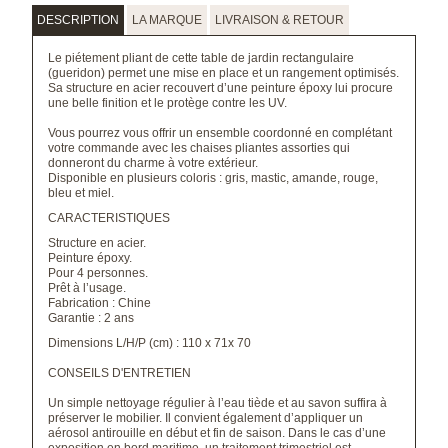
DESCRIPTION
LA MARQUE
LIVRAISON & RETOUR
Le piétement pliant de cette table de jardin rectangulaire
(gueridon) permet une mise en place et un rangement optimisés.
Sa structure en acier recouvert d’une peinture époxy lui procure
une belle finition et le protège contre les UV.
Vous pourrez vous offrir un ensemble coordonné en complétant
votre commande avec les chaises pliantes assorties qui
donneront du charme à votre extérieur.
Disponible en plusieurs coloris : gris, mastic, amande, rouge,
bleu et miel.
CARACTERISTIQUES
Structure en acier.
Peinture époxy.
Pour 4 personnes.
Prêt à l’usage.
Fabrication : Chine
Garantie : 2 ans
Dimensions L/H/P (cm) : 110 x 71x 70
CONSEILS D'ENTRETIEN
Un simple nettoyage régulier à l’eau tiède et au savon suffira à
préserver le mobilier. Il convient également d’appliquer un
aérosol antirouille en début et fin de saison. Dans le cas d’une