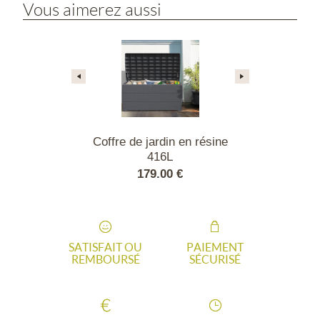
Vous aimerez aussi
ur vélos
Coffre de jardin en résine
Coffre de j
416L
résine tr
.30 €
179.00 €
389
SATISFAIT OU
PAIEMENT
REMBOURSÉ
SÉCURISÉ