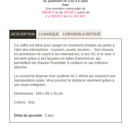
ou paiement en 3 ou 4 x sans
frais
Une première mensualité de
330.00 €
ou de
247.50 €
suivie de
2 x 330.00 €
ou
3 x 247.50 €
DESCRIPTION
LA MARQUE
LIVRAISON & RETOUR
Ce coffre est idéal pour ranger un maximum d'objets du jardin à
l'abri des intempéries : coussins, jouets, bouées.... Son chassis
en aluminium ne craint ni les intempéries, ni les UV, ni le vent. Il
est aéré grâce à ses façades en lattes d'aluminium, qui
permettent de chasser l'humidité. Il contient un sac intérieur
étanche.
Le couvercle dispose d'un système de 2 vérins qui assurent une
manipulation aisée. Vous pourrez le déplacer aisément grâce à
ses roues intégrées.
Dimensions : 166 x 85 x 76 cm.
Coloris : Gris.
Délai de garantie
: 2 ans