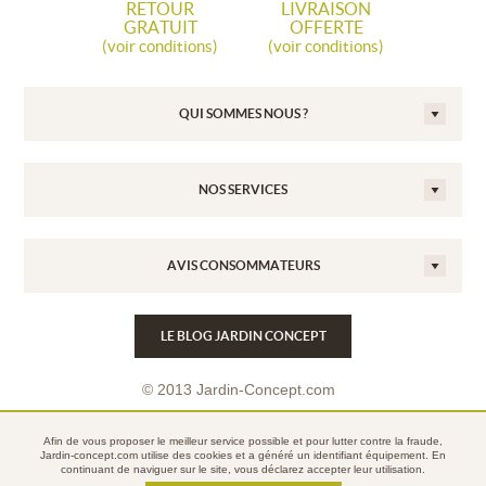
RETOUR
LIVRAISON
GRATUIT
OFFERTE
(voir conditions)
(voir conditions)
QUI SOMMES NOUS ?
NOS SERVICES
AVIS CONSOMMATEURS
LE BLOG JARDIN CONCEPT
© 2013 Jardin-Concept.com
Conditions Générales de Vente
Afin de vous proposer le meilleur service possible et pour lutter contre la fraude,
Mentions légales
Jardin-concept.com utilise des
cookies
et a généré un identifiant équipement. En
continuant de naviguer sur le site, vous déclarez accepter leur utilisation.
Politique de confidentialité