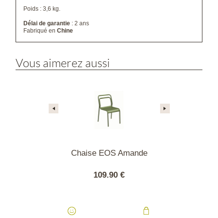
Poids : 3,6 kg.
Délai de garantie
: 2 ans
Fabriqué en
Chine
Vous aimerez aussi
 Jato blanche
Chaise EOS Amande
Chaise EO
90 €
109.90 €
109