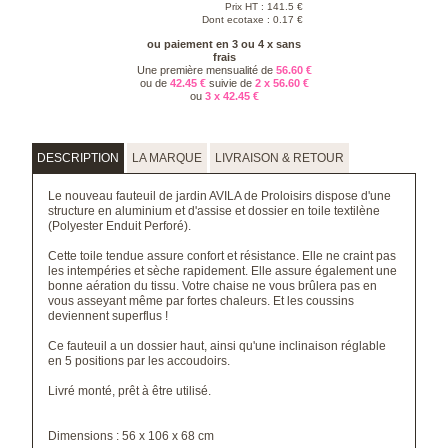
Prix HT :
141.5
€
Dont ecotaxe : 0.17 €
ou paiement en 3 ou 4 x sans
frais
Une première mensualité de
56.60 €
ou de
42.45 €
suivie de
2 x 56.60 €
ou
3 x 42.45 €
DESCRIPTION
LA MARQUE
LIVRAISON & RETOUR
Le nouveau fauteuil de jardin AVILA de Proloisirs dispose d'une
structure en aluminium et d'assise et dossier en toile textilène
(Polyester Enduit Perforé).
Cette toile tendue assure confort et résistance. Elle ne craint pas
les intempéries et sèche rapidement. Elle assure également une
bonne aération du tissu. Votre chaise ne vous brûlera pas en
vous asseyant même par fortes chaleurs. Et les coussins
deviennent superflus !
Ce fauteuil a un dossier haut, ainsi qu'une inclinaison réglable
en 5 positions par les accoudoirs.
Livré monté, prêt à être utilisé.
Dimensions : 56 x 106 x 68 cm