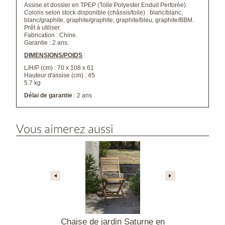
Assise et dossier en TPEP (Toile Polyester Enduit Perforée).
Coloris selon stock disponible (châssis/toile) : blanc/blanc,
blanc/graphite, graphite/graphite, graphite/bleu, graphite/BBM.
Prêt à utiliser.
Fabrication : Chine.
Garantie : 2 ans.
DIMENSIONS/POIDS
L/H/P (cm) : 70 x 108 x 61
Hauteur d'assise (cm) : 45
5.7 kg
Délai de garantie
: 2 ans
Vous aimerez aussi
 Jato blanche
Chaise de jardin Saturne en
Chaise empil