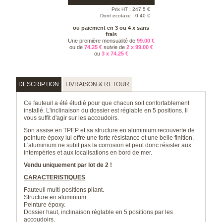
Prix HT :
247.5
€
Dont ecotaxe : 0.40 €
ou paiement en 3 ou 4 x sans
frais
Une première mensualité de
99.00 €
ou de
74.25 €
suivie de
2 x 99.00 €
ou
3 x 74.25 €
DESCRIPTION
LIVRAISON & RETOUR
Ce fauteuil a été étudié pour que chacun soit confortablement
installé. L'inclinaison du dossier est réglable en 5 positions. Il
vous suffit d'agir sur les accoudoirs.
Son assise en TPEP et sa structure en aluminium recouverte de
peinture époxy lui offre une forte résistance et une belle finition.
L'aluminium ne subit pas la corrosion et peut donc résister aux
intempéries et aux localisations en bord de mer.
Vendu uniquement par lot de 2 !
CARACTERISTIQUES
Fauteuil multi-positions pliant.
Structure en aluminium.
Peinture époxy.
Dossier haut, inclinaison réglable en 5 positions par les
accoudoirs.