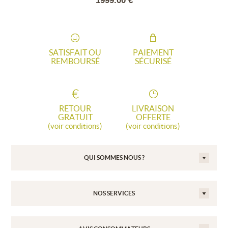
.00 €
1999.00 €
2599
SATISFAIT OU
PAIEMENT
REMBOURSÉ
SÉCURISÉ
RETOUR
LIVRAISON
GRATUIT
OFFERTE
(voir conditions)
(voir conditions)
QUI SOMMES NOUS ?
NOS SERVICES