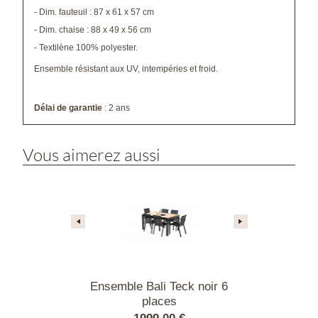
- Dim. fauteuil : 87 x 61 x 57 cm
- Dim. chaise : 88 x 49 x 56 cm
- Textilène 100% polyester.
Ensemble résistant aux UV, intempéries et froid.
Délai de garantie
: 2 ans
Vous aimerez aussi
t Star
Ensemble Bali Teck noir 6
Ensemble Bl
places
Verre N