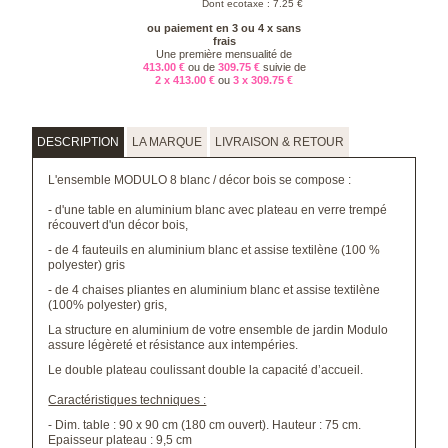
Dont ecotaxe : 7.25 €
ou paiement en 3 ou 4 x sans
frais
Une première mensualité de
413.00 €
ou de
309.75 €
suivie de
2 x 413.00 €
ou
3 x 309.75 €
DESCRIPTION
LA MARQUE
LIVRAISON & RETOUR
L'ensemble MODULO 8 blanc / décor bois se compose :
- d'une table en aluminium blanc avec plateau en verre trempé
récouvert d'un décor bois,
- de 4 fauteuils en aluminium blanc et assise textilène (100 %
polyester) gris
- de 4 chaises pliantes en aluminium blanc et assise textilène
(100% polyester) gris,
La structure en aluminium de votre ensemble de jardin Modulo
assure légèreté et résistance aux intempéries.
Le double plateau coulissant double la capacité d’accueil.
Caractéristiques techniques :
- Dim. table : 90 x 90 cm (180 cm ouvert). Hauteur : 75 cm.
Epaisseur plateau : 9,5 cm