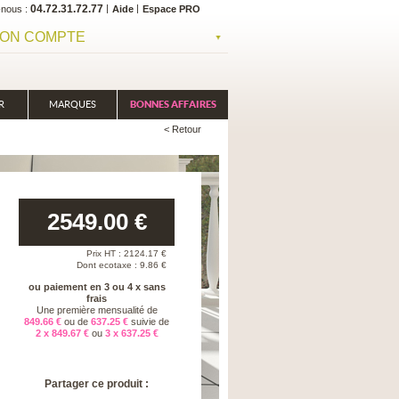
04.72.31.72.77
-nous
Aide
Espace PRO
ON COMPTE
R
MARQUES
BONNES AFFAIRES
< Retour
2549.00
€
Prix HT :
2124.17
€
Dont ecotaxe : 9.86 €
ou paiement en 3 ou 4 x sans
frais
Une première mensualité de
849.66 €
ou de
637.25 €
suivie de
2 x 849.67 €
ou
3 x 637.25 €
Partager ce produit :