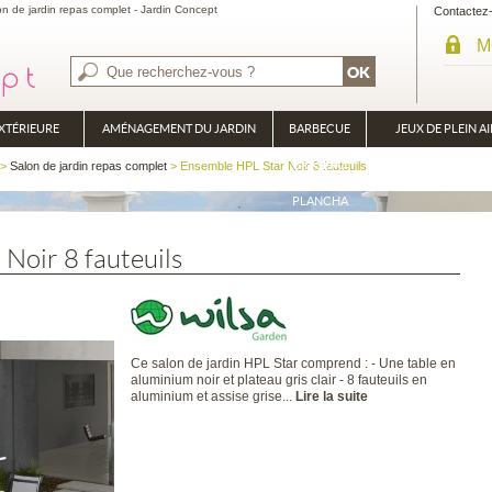
n de jardin repas complet - Jardin Concept
Contactez
M
XTÉRIEURE
AMÉNAGEMENT DU JARDIN
BARBECUE
JEUX DE PLEIN AI
BRASÉRO
>
Salon de jardin repas complet
> Ensemble HPL Star Noir 8 fauteuils
PLANCHA
Noir 8 fauteuils
Ce salon de jardin HPL Star comprend : - Une table en
aluminium noir et plateau gris clair - 8 fauteuils en
aluminium et assise grise...
Lire la suite