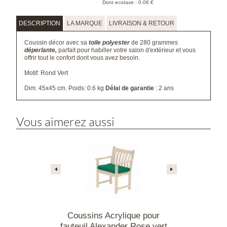
Dont ecotaxe : 0.06 €
DESCRIPTION
LA MARQUE
LIVRAISON & RETOUR
Coussin décor avec sa
toile
polyester
de 280 grammes
déperlante,
parfait pour habiller votre salon d'extérieur et vous
offrir tout le confort dont vous avez besoin.
Motif: Rond Vert
Dim: 45x45 cm. Poids: 0.6 kg
Délai de garantie
: 2 ans
Vous aimerez aussi
rylique pour
Coussins Acrylique pour
Coussins p
nder Rose écru
fauteuil Alexander Rose vert
Alexander