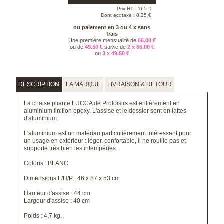
Prix HT :
165
€
Dont ecotaxe : 0.25 €
ou paiement en 3 ou 4 x sans
frais
Une première mensualité de
66.00 €
ou de
49.50 €
suivie de
2 x 66.00 €
ou
3 x 49.50 €
DESCRIPTION
LA MARQUE
LIVRAISON & RETOUR
La chaise pliante LUCCA de Proloisirs est entièrement en
aluminium finition epoxy. L'assise et le dossier sont en lattes
d'aluminium.
L'aluminium est un matériau particulièrement intéressant pour
un usage en extérieur : léger, confortable, il ne rouille pas et
supporte très bien les intempéries.
Coloris : BLANC
Dimensions L/H/P : 46 x 87 x 53 cm
Hauteur d'assise : 44 cm
Largeur d'assise : 40 cm
Poids : 4,7 kg.