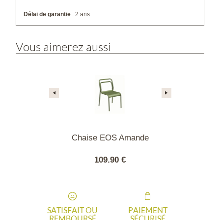
Délai de garantie
: 2 ans
Vous aimerez aussi
 Jato blanche
Chaise EOS Amande
Chaise EO
90 €
109.90 €
109
SATISFAIT OU
PAIEMENT
REMBOURSÉ
SÉCURISÉ