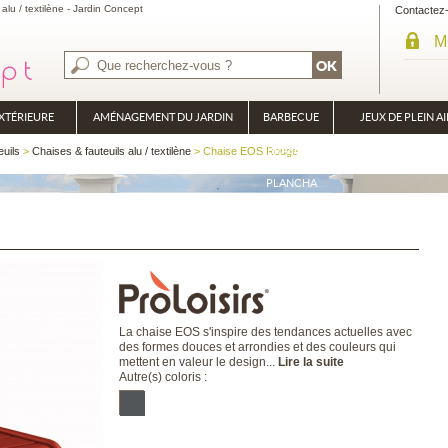
u / textilène - Jardin Concept
Contactez
M
XTÉRIEURE
AMÉNAGEMENT DU JARDIN
BARBECUE
JEUX DE PLEIN AI
BRASÉRO
euils
>
Chaises & fauteuils alu / textilène
> Chaise EOS Rouge
PLANCHA
La chaise EOS s'inspire des tendances actuelles avec
des formes douces et arrondies et des couleurs qui
mettent en valeur le design...
Lire la suite
Autre(s) coloris :