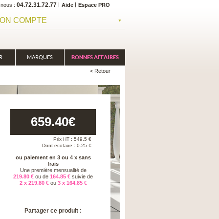
04.72.31.72.77
-nous
Aide
Espace PRO
ON COMPTE
R
MARQUES
BONNES AFFAIRES
< Retour
659.40
€
Prix HT :
549.5
€
Dont ecotaxe : 0.25 €
ou paiement en 3 ou 4 x sans
frais
Une première mensualité de
219.80 €
ou de
164.85 €
suivie de
2 x 219.80 €
ou
3 x 164.85 €
Partager ce produit :