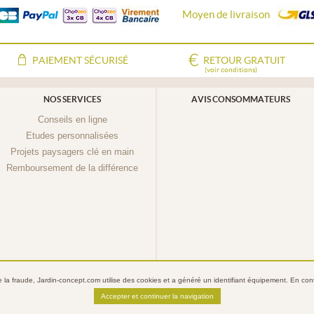
Moyen de livraison
PAIEMENT SÉCURISÉ
RETOUR GRATUIT
(voir conditions)
NOS SERVICES
AVIS CONSOMMATEURS
Conseils en ligne
Etudes personnalisées
Projets paysagers clé en main
Remboursement de la différence
re la fraude, Jardin-concept.com utilise des
cookies
et a généré un identifiant équipement. En conti
Jardin-Concept.com
Conditions Générales de Vente
Mentions légales
Politique de confide
Accepter et continuer la navigation