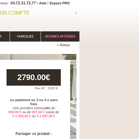
04.72.31.72.77
-nous
Aide
Espace PRO
ON COMPTE
R
MARQUES
BONNES AFFAIRES
< Retour
2790.00
€
Prix HT :
2325
€
ou paiement en 3 ou 4 x sans
frais
Une première mensualité de
930.00 €
ou de
697.50 €
suivie de
2 x 930.00 €
ou
3 x 697.50 €
Partager ce produit :