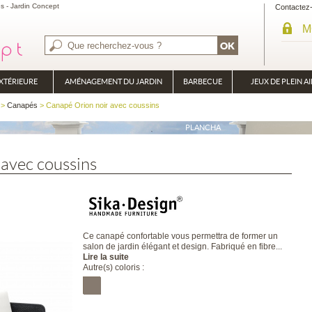
s - Jardin Concept
Contactez
M
XTÉRIEURE
AMÉNAGEMENT DU JARDIN
BARBECUE
JEUX DE PLEIN AI
BRASÉRO
>
Canapés
> Canapé Orion noir avec coussins
PLANCHA
avec coussins
Ce canapé confortable vous permettra de former un
salon de jardin élégant et design. Fabriqué en fibre...
Lire la suite
Autre(s) coloris :