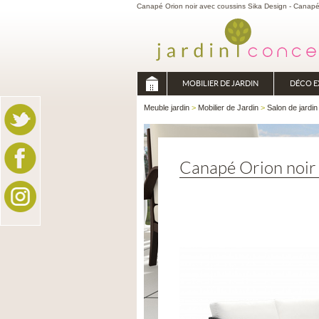
Canapé Orion noir avec coussins Sika Design - Canapé
MOBILIER DE JARDIN
DÉCO E
Meuble jardin
>
Mobilier de Jardin
>
Salon de jardin
Canapé Orion noir 